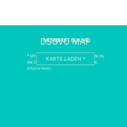
DSGVO MAP
SO FINDEST DU UNS
* Mit dem Laden der Karte akzeptierst du
KARTE LADEN *
die Datenschutzerklärung von Google.
Erfahre Mehr