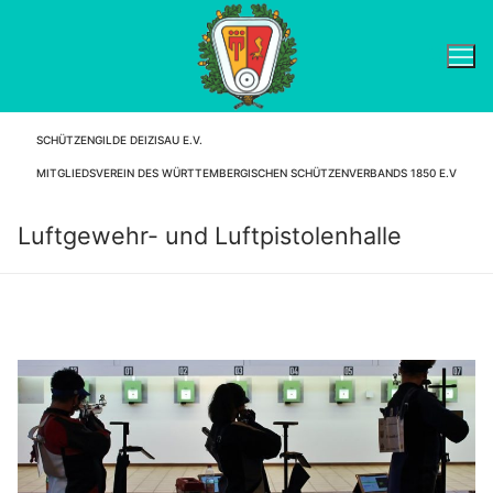
Zum
Inhalt
springen
SCHÜTZENGILDE DEIZISAU E.V.
Suchen nach:
MITGLIEDSVEREIN DES WÜRTTEMBERGISCHEN SCHÜTZENVERBANDS 1850 E.V
Luftgewehr- und Luftpistolenhalle