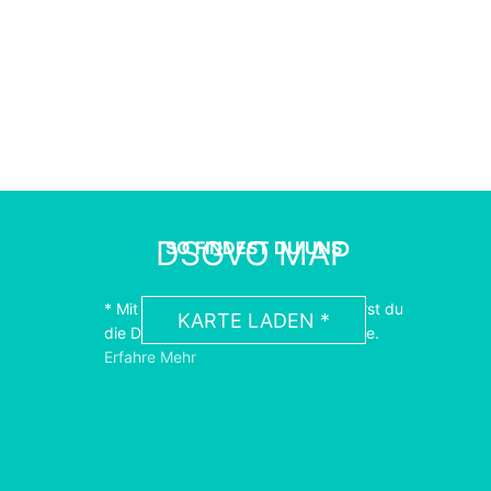
DSGVO MAP
SO FINDEST DU UNS
* Mit dem Laden der Karte akzeptierst du
KARTE LADEN *
die Datenschutzerklärung von Google.
Erfahre Mehr