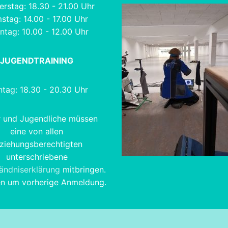
rstag: 18.30 - 21.00 Uhr
stag: 14.00 - 17.00 Uhr
ntag: 10.00 - 12.00 Uhr
JUGENDTRAINING
tag: 18.30 - 20.30 Uhr
r und Jugendliche müssen
eine von allen
ziehungsberechtigten
unterschriebene
tändniserklärung
mitbringen.
en um vorherige Anmeldung.