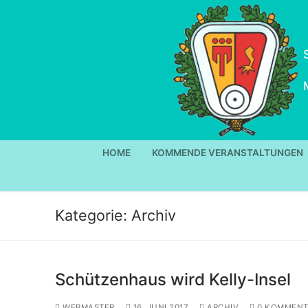
Zum
Inhalt
springen
HOME
KOMMENDE VERANSTALTUNGEN
Kategorie:
Archiv
Schützenhaus wird Kelly-Insel
WEBMASTER
16. JUNI 2017
ARCHIV
0 KOMMENT