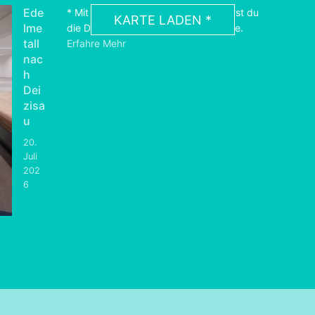
Ede
* Mit dem Laden der Karte akzeptierst du
KARTE LADEN *
lme
die Datenschutzerklärung von Google.
tall
Erfahre Mehr
nac
h
Dei
zisa
u
20.
Juli
202
6