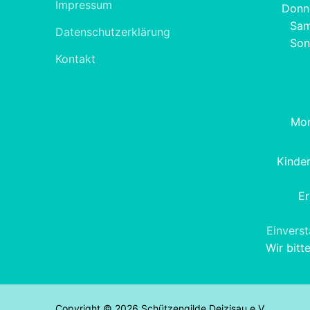
Impressum
Donne
Sam
Datenschutzerklärung
Son
Kontakt
Mon
Kinde
Er
Einvers
Wir bitt
Copyright © 2026 Schützengilde Deizisau e.V.