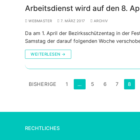
Arbeitsdienst wird auf den 8. Ap
WEBMASTER
7. MÄRZ 2017
ARCHIV
Da am 1. April der Bezirksschützentag in der Fes
Samstag der darauf folgenden Woche verschobe
WEITERLESEN →
Seitennummerierung
BISHERIGE
1
…
5
6
7
8
der
Beiträge
RECHTLICHES