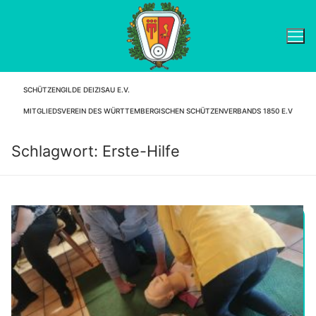
Zum
Inhalt
springen
SCHÜTZENGILDE DEIZISAU E.V.
Suchen nach:
MITGLIEDSVEREIN DES WÜRTTEMBERGISCHEN SCHÜTZENVERBANDS 1850 E.V
Schlagwort:
Erste-Hilfe