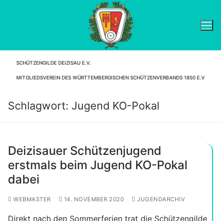
Zum
Inhalt
springen
SCHÜTZENGILDE DEIZISAU E.V.
Suchen nach:
MITGLIEDSVEREIN DES WÜRTTEMBERGISCHEN SCHÜTZENVERBANDS 1850 E.V
Schlagwort:
Jugend KO-Pokal
Deizisauer Schützenjugend
erstmals beim Jugend KO-Pokal
dabei
WEBMASTER
14. NOVEMBER 2020
JUGENDARCHIV
Direkt nach den Sommerferien trat die Schützengilde