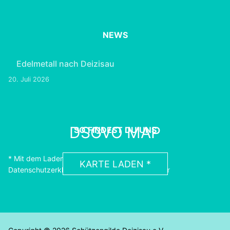
NEWS
Edelmetall nach Deizisau
20. Juli 2026
DSGVO MAP
SO FINDEST DU UNS
* Mit dem Laden der Karte akzeptierst du die
KARTE LADEN *
Datenschutzerklärung von Google.
Erfahre Mehr