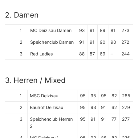
2. Damen
1
MC Deizisau Damen
93
91
89
81
273
2
Speichenclub Damen
91
91
90
90
272
3
Red Ladies
88
87
69
–
244
3. Herren / Mixed
1
MSC Deizisau
95
95
95
82
285
2
Bauhof Deizisau
95
93
91
62
279
3
Speichenclub Herren
95
91
91
77
277
2
4
MC Deizisau 1
95
93
88
83
276