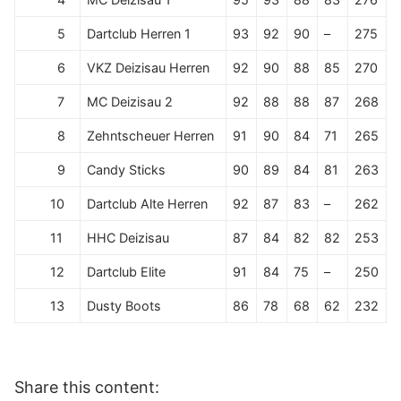
5
Dartclub Herren 1
93
92
90
–
275
6
VKZ Deizisau Herren
92
90
88
85
270
7
MC Deizisau 2
92
88
88
87
268
8
Zehntscheuer Herren
91
90
84
71
265
9
Candy Sticks
90
89
84
81
263
10
Dartclub Alte Herren
92
87
83
–
262
11
HHC Deizisau
87
84
82
82
253
12
Dartclub Elite
91
84
75
–
250
13
Dusty Boots
86
78
68
62
232
Share this content: