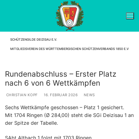
Zum
Inhalt
springen
SCHÜTZENGILDE DEIZISAU E.V.
Suchen nach:
MITGLIEDSVEREIN DES WÜRTTEMBERGISCHEN SCHÜTZENVERBANDS 1850 E.V
Rundenabschluss – Erster Platz
nach 6 von 6 Wettkämpfen
CHRISTIAN KOPF
16. FEBRUAR 2026
NEWS
Sechs Wettkämpfe geschossen – Platz 1 gesichert.
Mit 1704 Ringen (Ø 284,00) steht die SGi Deizisau 1 an
der Spitze der Tabelle.
SAbt Altbach 1 folgt mit 1703 Ringen.