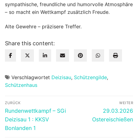
sympathische, freundliche und humorvolle Atmosphäre
– so macht ein Wettkampf zusätzlich Freude.
Alte Gewehre – präzisere Treffer.
Share this content:
Verschlagwortet
Deizisau
,
Schützengilde
,
Schützenhaus
Beitragsnavigation
ZURÜCK
WEITER
Vorheriger
Nächster
Rundenwettkampf – SGi
29.03.2026
Beitrag:
Beitrag:
Deizisau 1 : KKSV
Ostereischießen
Bonlanden 1