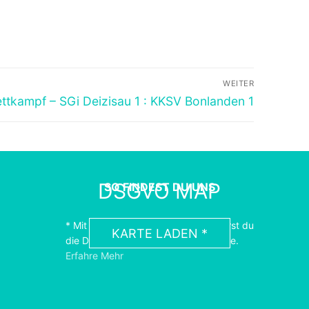
WEITER
tkampf – SGi Deizisau 1 : KKSV Bonlanden 1
DSGVO MAP
SO FINDEST DU UNS
* Mit dem Laden der Karte akzeptierst du
KARTE LADEN *
die Datenschutzerklärung von Google.
Erfahre Mehr