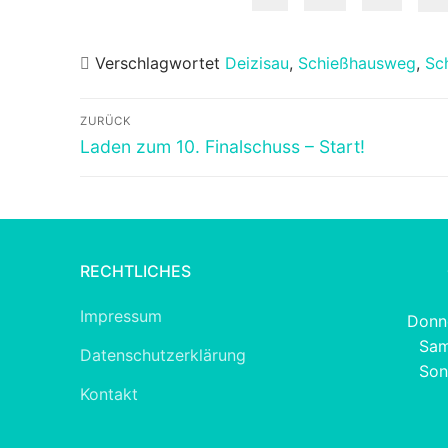
Verschlagwortet
Deizisau
,
Schießhausweg
,
Sc
Beitragsnavigation
ZURÜCK
Vorheriger
Laden zum 10. Finalschuss – Start!
Beitrag:
RECHTLICHES
Impressum
Donne
Sam
Datenschutzerklärung
Son
Kontakt