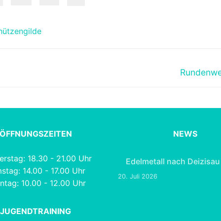
hützengilde
Nächster
Rundenwet
Beitrag:
ÖFFNUNGSZEITEN
NEWS
rstag: 18.30 - 21.00 Uhr
Edelmetall nach Deizisau
stag: 14.00 - 17.00 Uhr
20. Juli 2026
ntag: 10.00 - 12.00 Uhr
JUGENDTRAINING