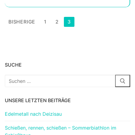
Seitennummerierung
BISHERIGE
1
2
3
der
Beiträge
SUCHE
Suchen
nach:
UNSERE LETZTEN BEITRÄGE
Edelmetall nach Deizisau
Schießen, rennen, schießen – Sommerbiathlon im