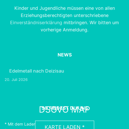
Kinder und Jugendliche müssen eine von allen
Erziehungsberechtigten unterschriebene
Einverständniserklärung
mitbringen. Wir bitten um
vorherige Anmeldung.
NEWS
Edelmetall nach Deizisau
20. Juli 2026
DSGVO MAP
SO FINDEST DU UNS
* Mit dem Laden der Karte akzeptierst du die
KARTE LADEN *