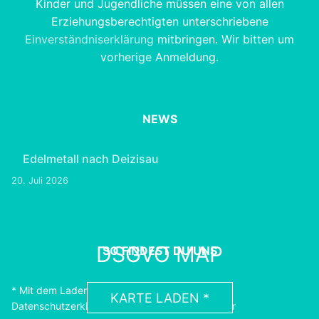
Kinder und Jugendliche müssen eine von allen
Erziehungsberechtigten unterschriebene
Einverständniserklärung
mitbringen. Wir bitten um
vorherige Anmeldung.
NEWS
Edelmetall nach Deizisau
20. Juli 2026
DSGVO MAP
SO FINDEST DU UNS
* Mit dem Laden der Karte akzeptierst du die
KARTE LADEN *
Datenschutzerklärung von Google.
Erfahre Mehr