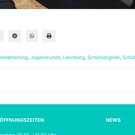
ndabteilung
,
Jugendrunde
,
Leonberg
,
Schützengilde
,
Schü
ÖFFNUNGSZEITEN
NEWS