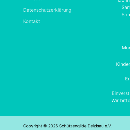
Donne
Sam
Datenschutzerklärung
Son
Kontakt
Mon
Kinde
Er
Einvers
Wir bitt
Copyright © 2026 Schützengilde Deizisau e.V.