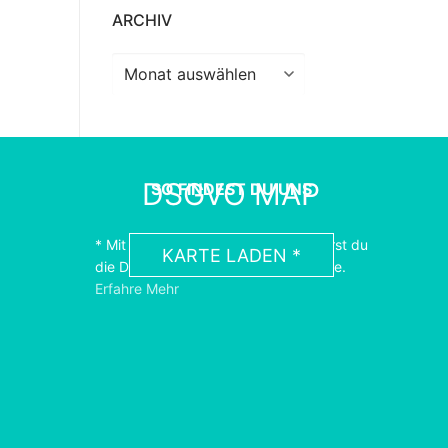
ARCHIV
Archiv
DSGVO MAP
SO FINDEST DU UNS
* Mit dem Laden der Karte akzeptierst du
KARTE LADEN *
die Datenschutzerklärung von Google.
Erfahre Mehr