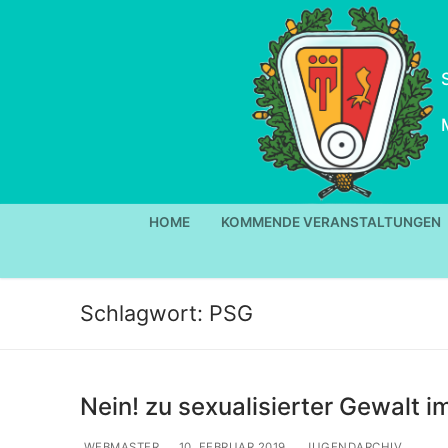
Zum
Inhalt
springen
HOME
KOMMENDE VERANSTALTUNGEN
Schlagwort:
PSG
Nein! zu sexualisierter Gewalt i
WEBMASTER
10. FEBRUAR 2019
JUGENDARCHIV