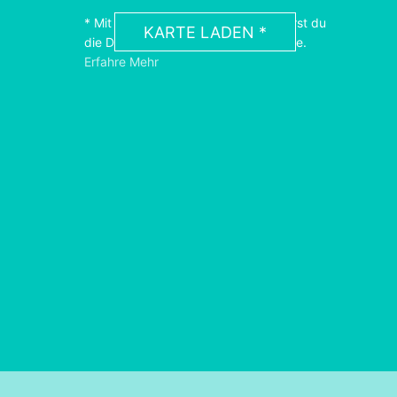
* Mit dem Laden der Karte akzeptierst du
KARTE LADEN *
die Datenschutzerklärung von Google.
Erfahre Mehr