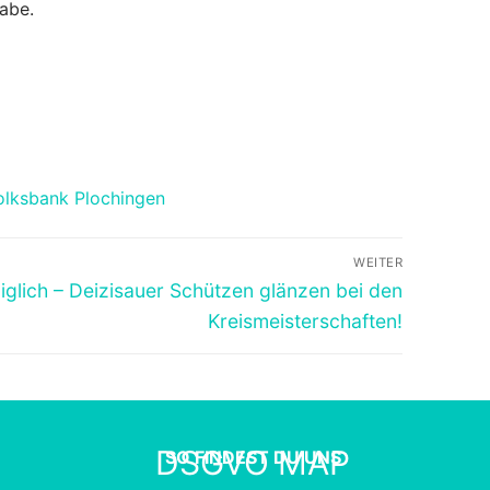
gabe.
olksbank Plochingen
WEITER
iglich – Deizisauer Schützen glänzen bei den
Kreismeisterschaften!
DSGVO MAP
SO FINDEST DU UNS