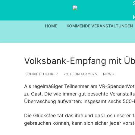
Zum
Inhalt
springen
HOME
KOMMENDE VERANSTALTUNGEN
Volksbank-Empfang mit Ü
SCHRIFTFUEHRER
23. FEBRUAR 2025
NEWS
Als regelmäßiger Teilnehmer am VR-SpendenVoti
zu Gast. Die wie immer gut besuchte Veranstalt
Überraschung aufwarten: Insgesamt sechs 500-E
Die Glücksfee tat das ihre und das Los unserer 
gebrauchen können, kann sich sicher jeder vorstel