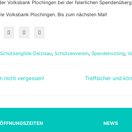
n der Volksbank Plochingen bei der feierlichen Spendenüber
ie Volksbank Plochingen. Bis zum nächsten Mal!
Schützengilde Deizisau
,
Schützenverein
,
Spendenvoting
,
V
Nächster
n nicht vergessen!
Treffsicher und kön
Beitrag:
ÖFFNUNGSZEITEN
NEWS