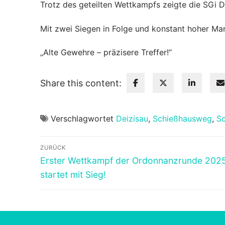
Trotz des geteilten Wettkampfs zeigte die SGi Dei
Mit zwei Siegen in Folge und konstant hoher Mann
„Alte Gewehre – präzisere Treffer!“
Share this content:
Verschlagwortet
Deizisau
,
Schießhausweg
,
Sc
Beitragsnavigation
ZURÜCK
Vorheriger
Erster Wettkampf der Ordonnanzrunde 2025
Beitrag:
startet mit Sieg!