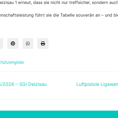
zisau 1 erneut, dass sie nicht nur treffsicher, sondern auch
schaftsleistung führt sie die Tabelle souverän an – und ble
hützengilde
Nächster
/2026 – SGi Deizisau
Luftpistole Ligawe
Beitrag: