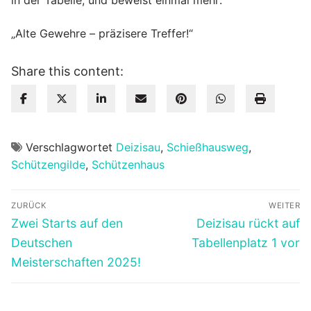
in der Tabelle, und beweist einmal mehr:
„Alte Gewehre – präzisere Treffer!“
Share this content:
Verschlagwortet
Deizisau
,
Schießhausweg
,
Schützengilde
,
Schützenhaus
Beitragsnavigation
ZURÜCK
WEITER
Vorheriger
Nächster
Zwei Starts auf den
Deizisau rückt auf
Beitrag:
Beitrag:
Deutschen
Tabellenplatz 1 vor
Meisterschaften 2025!