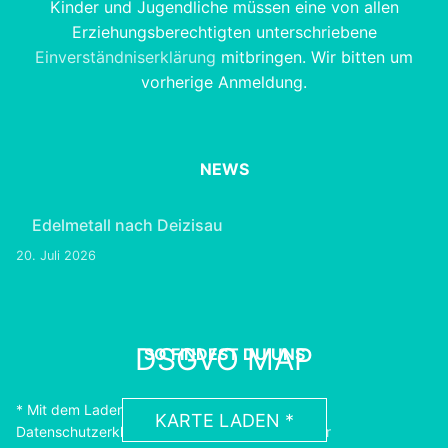
Kinder und Jugendliche müssen eine von allen
Erziehungsberechtigten unterschriebene
Einverständniserklärung
mitbringen. Wir bitten um
vorherige Anmeldung.
NEWS
Edelmetall nach Deizisau
20. Juli 2026
DSGVO MAP
SO FINDEST DU UNS
* Mit dem Laden der Karte akzeptierst du die
KARTE LADEN *
Datenschutzerklärung von Google.
Erfahre Mehr