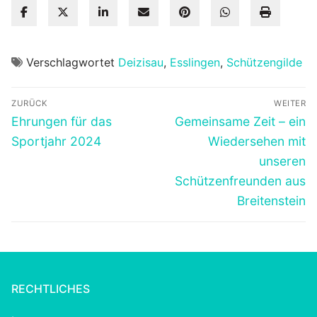
Verschlagwortet
Deizisau
,
Esslingen
,
Schützengilde
Beitragsnavigation
ZURÜCK
WEITER
Vorheriger
Nächster
Ehrungen für das
Gemeinsame Zeit – ein
Beitrag:
Beitrag:
Sportjahr 2024
Wiedersehen mit
unseren
Schützenfreunden aus
Breitenstein
RECHTLICHES