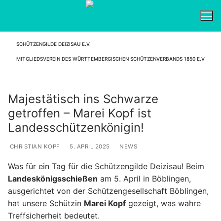
Zum
Inhalt
springen
SCHÜTZENGILDE DEIZISAU E.V.
Suchen nach:
MITGLIEDSVEREIN DES WÜRTTEMBERGISCHEN SCHÜTZENVERBANDS 1850 E.V
Majestätisch ins Schwarze
getroffen – Marei Kopf ist
Landesschützenkönigin!
CHRISTIAN KOPF
5. APRIL 2025
NEWS
Was für ein Tag für die Schützengilde Deizisau! Beim
Landeskönigsschießen
am 5. April in Böblingen,
ausgerichtet von der Schützengesellschaft Böblingen,
hat unsere Schützin
Marei Kopf
gezeigt, was wahre
Treffsicherheit bedeutet.