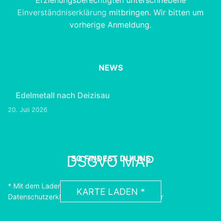
Einverständniserklärung
mitbringen. Wir bitten um
vorherige Anmeldung.
NEWS
Edelmetall nach Deizisau
20. Juli 2026
DSGVO MAP
SO FINDEST DU UNS
* Mit dem Laden der Karte akzeptierst du die
KARTE LADEN *
Datenschutzerklärung von Google.
Erfahre Mehr