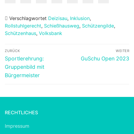
Verschlagwortet
Deizisau
,
Inklusion
,
Rollstuhlgerecht
,
Schießhausweg
,
Schützengilde
,
Schützenhaus
,
Volksbank
Beitragsnavigation
ZURÜCK
WEITER
Vorheriger
Nächster
Sportlerehrung:
GuSchu Open 2023
Beitrag:
Beitrag:
Gruppenbild mit
Bürgermeister
RECHTLICHES
Impressum