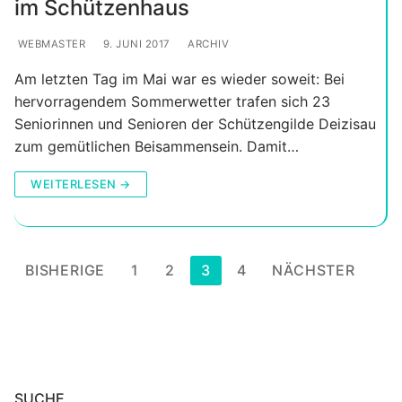
im Schützenhaus
WEBMASTER
9. JUNI 2017
ARCHIV
Am letzten Tag im Mai war es wieder soweit: Bei
hervorragendem Sommerwetter trafen sich 23
Seniorinnen und Senioren der Schützengilde Deizisau
zum gemütlichen Beisammensein. Damit…
WEITERLESEN →
Seitennummerierung
BISHERIGE
1
2
3
4
NÄCHSTER
der
Beiträge
SUCHE