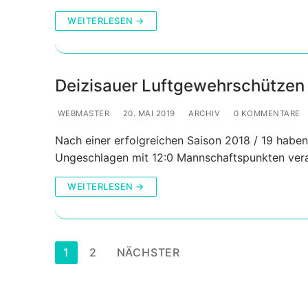
WEITERLESEN →
Deizisauer Luftgewehrschützen s
WEBMASTER
20. MAI 2019
ARCHIV
0 KOMMENTARE
Nach einer erfolgreichen Saison 2018 / 19 haben
Ungeschlagen mit 12:0 Mannschaftspunkten verab
WEITERLESEN →
Seitennummerierung
1
2
NÄCHSTER
der
Beiträge