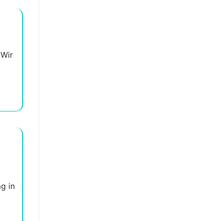
 Wir
g in