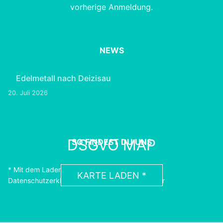
vorherige Anmeldung.
NEWS
Edelmetall nach Deizisau
20. Juli 2026
DSGVO MAP
SO FINDEST DU UNS
* Mit dem Laden der Karte akzeptierst du die
KARTE LADEN *
Datenschutzerklärung von Google.
Erfahre Mehr