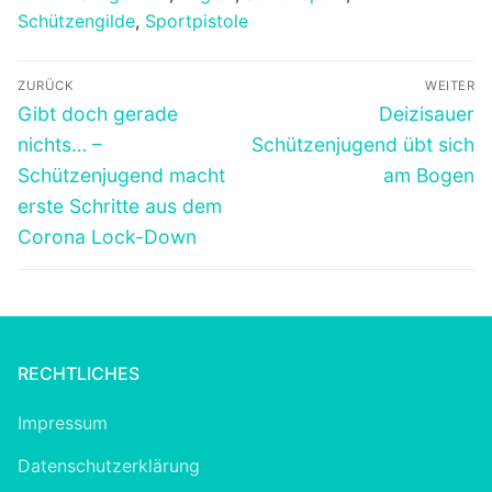
Schützengilde
,
Sportpistole
Beitragsnavigation
ZURÜCK
WEITER
Vorheriger
Nächster
Gibt doch gerade
Deizisauer
Beitrag:
Beitrag:
nichts… –
Schützenjugend übt sich
Schützenjugend macht
am Bogen
erste Schritte aus dem
Corona Lock-Down
RECHTLICHES
Impressum
Datenschutzerklärung