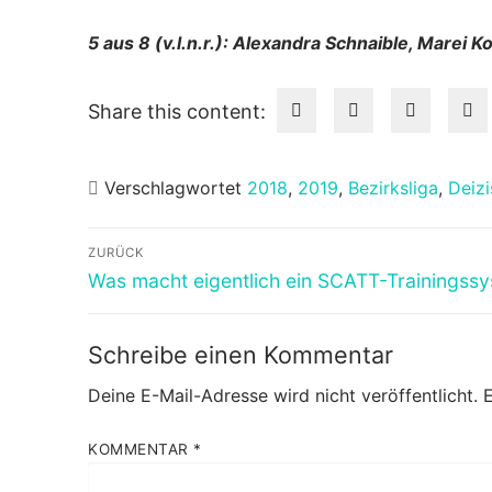
5 aus 8 (v.l.n.r.): Alexandra Schnaible, Marei K
Share this content:
Verschlagwortet
2018
,
2019
,
Bezirksliga
,
Deizi
Beitragsnavigation
ZURÜCK
Vorheriger
Was macht eigentlich ein SCATT-Trainingss
Beitrag:
Schreibe einen Kommentar
Deine E-Mail-Adresse wird nicht veröffentlicht.
E
KOMMENTAR
*