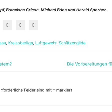
opf, Francisca Griese, Michael Fries und Harald Sperber.
sau
,
Kreisoberliga
,
Luftgewehr
,
Schützengilde
Nächster
ystem?
Die Vorbereitungen fü
Beitrag:
rforderliche Felder sind mit
*
markiert