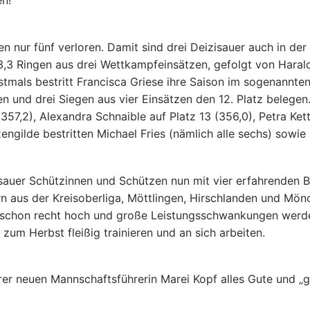
n!“
 nur fünf verloren. Damit sind drei Deizisauer auch in der
73,3 Ringen aus drei Wettkampfeinsätzen, gefolgt von Hara
rstmals bestritt Francisca Griese ihre Saison im sogenan
en und drei Siegen aus vier Einsätzen den 12. Platz belegen
(357,2), Alexandra Schnaible auf Platz 13 (356,0), Petra Ke
engilde bestritten Michael Fries (nämlich alle sechs) sowie 
uer Schützinnen und Schützen nun mit vier erfahrenden Bez
 aus der Kreisoberliga, Möttlingen, Hirschlanden und Mön
e schon recht hoch und große Leistungsschwankungen werden 
um Herbst fleißig trainieren und an sich arbeiten.
r neuen Mannschaftsführerin Marei Kopf alles Gute und „g