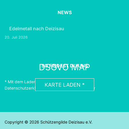
NEWS
Edelmetall nach Deizisau
20. Juli 2026
DSGVO MAP
SO FINDEST DU UNS
* Mit dem Laden der Karte akzeptierst du die
KARTE LADEN *
Datenschutzerklärung von Google.
Erfahre Mehr
Copyright © 2026 Schützengilde Deizisau e.V.