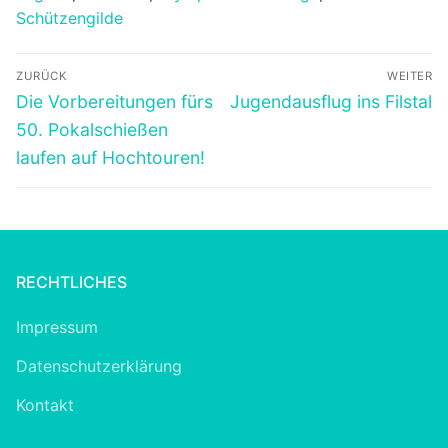
Schützengilde
Beitragsnavigation
ZURÜCK
WEITER
Vorheriger
Nächster
Die Vorbereitungen fürs
Jugendausflug ins Filstal
Beitrag:
Beitrag:
50. Pokalschießen
laufen auf Hochtouren!
RECHTLICHES
Impressum
Datenschutzerklärung
Kontakt