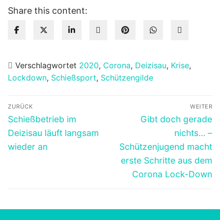
Share this content:
Verschlagwortet
2020
,
Corona
,
Deizisau
,
Krise
,
Lockdown
,
Schießsport
,
Schützengilde
Beitragsnavigation
ZURÜCK
WEITER
Vorheriger
Nächster
Schießbetrieb im
Gibt doch gerade
Beitrag:
Beitrag:
Deizisau läuft langsam
nichts… –
wieder an
Schützenjugend macht
erste Schritte aus dem
Corona Lock-Down