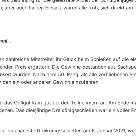
Als Belohnung für die geleistete Arbeit der Schützenjugend
aber auch harten Einsatz waren alle froh, sich direkt am 
heil…
 zahlreiche Mitstreiter ihr Glück beim Schießen auf die el
senden Preis ergattern. Die Gewinne bestanden aus Sachsp
sert wurden. Nach dem 50. Rang, als alle verbliebenen Pre
 den ein oder anderen Gewinn einzufahren.
nd das Grillgut kam gut bei den Teilnehmern an. Am Ende m
hen. Das diesjährige Dreikönigsschießen war ein voller Er
n auf das nächste Dreikönigsschießen am 6. Januar 2021, we