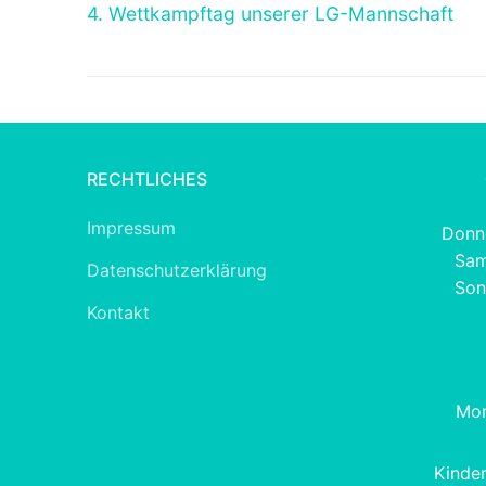
Vorheriger
4. Wettkampftag unserer LG-Mannschaft
Beitrag:
RECHTLICHES
Impressum
Donne
Sam
Datenschutzerklärung
Son
Kontakt
Mon
Kinde