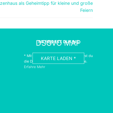
tzenhaus als Geheimtipp für kleine und große
Feiern
DSGVO MAP
SO FINDEST DU UNS
* Mit dem Laden der Karte akzeptierst du
KARTE LADEN *
die Datenschutzerklärung von Google.
Erfahre Mehr