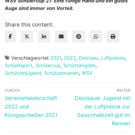
WSV Schülercup 21: Eine ruhige Hand und ein gutes
Auge sind immer von Vorteil.
Share this content:
Verschlagwortet
2021
,
2022
,
Deizisau
,
Luftpistole
,
Schießsport
,
Schülercup
,
Schützengilde
,
Schützenjugend
,
Schützenverein
,
WSV
Beitragsnavigation
ZURÜCK
WEITER
Vorheriger
Nächster
Vereinsmeisterschaft
Deizisauer Jugend mit
Beitrag:
Beitrag:
2022 und
der Luftpistole zur
Königsschießen 2021
Saisonhalbzeit gut im
Rennen