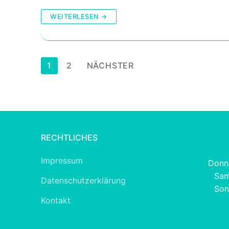
WEITERLESEN →
Seitennummerierung
1
2
NÄCHSTER
der
Beiträge
RECHTLICHES
Impressum
Donne
Sam
Datenschutzerklärung
Son
Kontakt