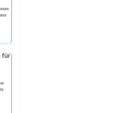
ieses
dass
 für
der
ds