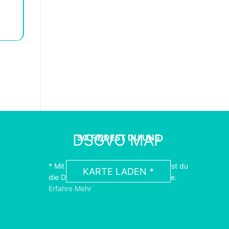
DSGVO MAP
SO FINDEST DU UNS
* Mit dem Laden der Karte akzeptierst du
KARTE LADEN *
die Datenschutzerklärung von Google.
Erfahre Mehr