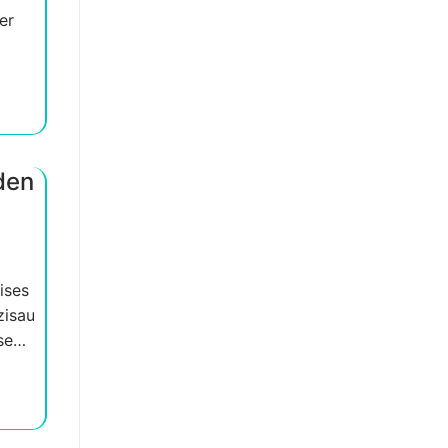
er
den
ises
zisau
use…