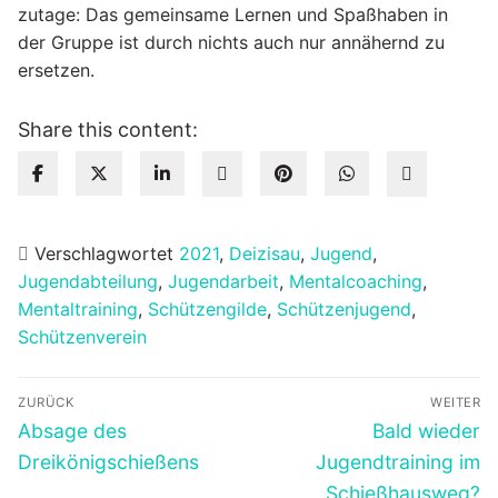
zutage: Das gemeinsame Lernen und Spaßhaben in
der Gruppe ist durch nichts auch nur annähernd zu
ersetzen.
Share this content:
Verschlagwortet
2021
,
Deizisau
,
Jugend
,
Jugendabteilung
,
Jugendarbeit
,
Mentalcoaching
,
Mentaltraining
,
Schützengilde
,
Schützenjugend
,
Schützenverein
Beitragsnavigation
ZURÜCK
WEITER
Vorheriger
Nächster
Absage des
Bald wieder
Beitrag:
Beitrag:
Dreikönigschießens
Jugendtraining im
Schießhausweg?